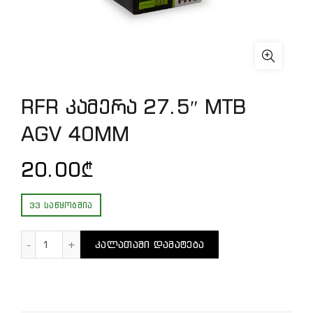
RFR კამერა 27.5″ MTB
AGV 40MM
20.00
₾
33 ᲡᲐᲬᲧᲝᲑᲨᲘᲐ
რაოდენობა: RFR კამერა 27.5" MTB AGV 40MM
ᲙᲐᲚᲐᲗᲐᲨᲘ ᲓᲐᲛᲐᲢᲔᲑᲐ