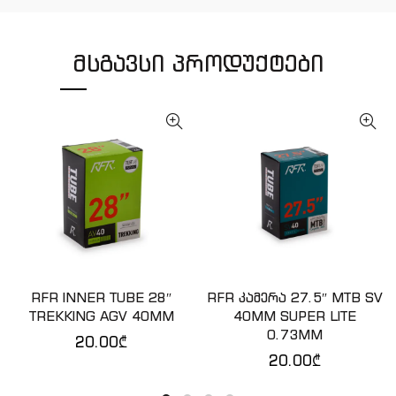
ᲛᲡᲒᲐᲕᲡᲘ ᲞᲠᲝᲓᲣᲥᲢᲔᲑᲘ
RFR INNER TUBE 28″
RFR კამერა 27.5″ MTB SV
ᲙᲐᲚᲐᲗᲐᲨᲘ ᲓᲐᲛᲐᲢᲔᲑᲐ
ᲙᲐᲚᲐᲗᲐᲨᲘ ᲓᲐᲛᲐᲢᲔᲑᲐ
TREKKING AGV 40MM
40MM SUPER LITE
0.73MM
20.00
₾
20.00
₾