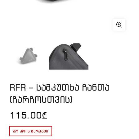
RFR – სამკუთხა ჩანთა
(ჩარჩოსთვის)
115.00
₾
ᲐᲠ ᲐᲠᲘᲡ ᲛᲐᲠᲐᲒᲨᲘ