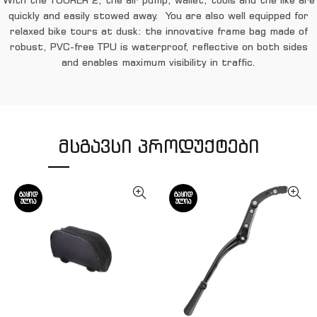
With the TOURER 2, the air pump, wallet, tools and the like are
quickly and easily stowed away. You are also well equipped for
relaxed bike tours at dusk: the innovative frame bag made of
robust, PVC-free TPU is waterproof, reflective on both sides
and enables maximum visibility in traffic.
ᲛᲡᲒᲐᲕᲡᲘ ᲞᲠᲝᲓᲣᲥᲢᲔᲑᲘ
ᲒᲐᲧᲘᲓ
ᲒᲐᲧᲘᲓ
ᲣᲚᲘᲐ
ᲣᲚᲘᲐ