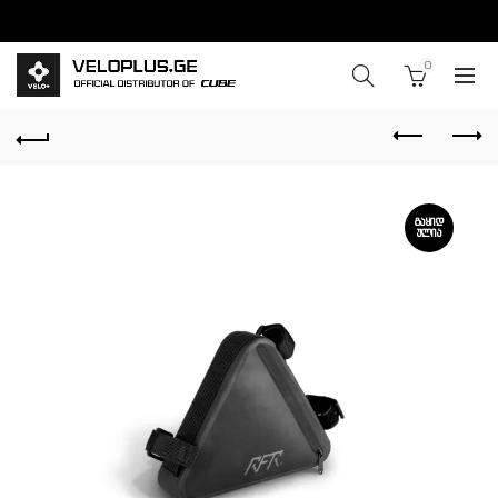
0
ᲒᲐᲧᲘᲓ
ᲣᲚᲘᲐ