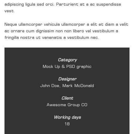
adipiscing ligula sed orci. Parturient at a ac suspendisse
vest.
Neque ullamcorper vehicula ullamcorper a elit et diam a velit
ac ornare cum dignissim non non libero vel vestibulum a
fringilla nostra ut venenatis a vestibulum nec.
Category
Mock Up & PSD graphic
Designer
John Doe, Mark McDonald
Client
Awesome Group CO
Working days
18