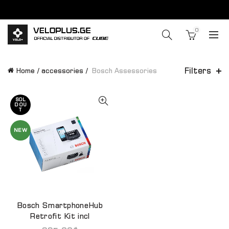
0
Filters
Home
accessories
Bosch Assessories
SOL
D OU
T
NEW
Bosch SmartphoneHub
READ MORE
Retrofit Kit incl