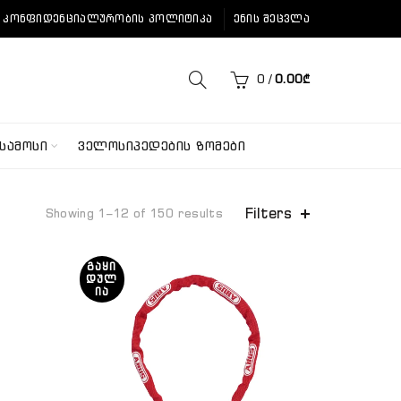
ᲙᲝᲜᲤᲘᲓᲔᲜᲪᲘᲐᲚᲣᲠᲝᲑᲘᲡ ᲞᲝᲚᲘᲢᲘᲙᲐ
ᲔᲜᲘᲡ ᲨᲔᲪᲕᲚᲐ
0
/
0.00
₾
ᲡᲐᲛᲝᲡᲘ
ᲕᲔᲚᲝᲡᲘᲞᲔᲓᲔᲑᲘᲡ ᲖᲝᲛᲔᲑᲘ
Filters
Showing 1–12 of 150 results
ᲒᲐᲧᲘ
ᲓᲣᲚ
ᲘᲐ