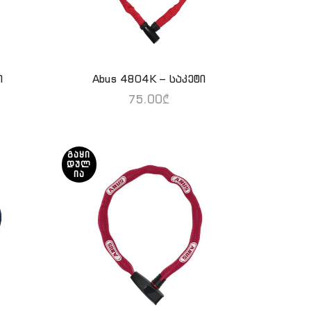
ი
Abus 4804K – საკეტი
ᲕᲠᲪᲚᲐᲓ
75.00
₾
ᲒᲐᲧᲘ
ᲓᲣᲚ
ᲘᲐ