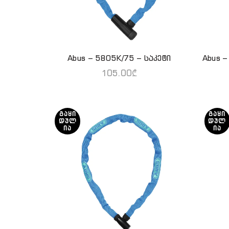
Abus – 5805K/75 – საკეტი
Abus –
ᲕᲠᲪᲚᲐᲓ
105.00
₾
ᲒᲐᲧᲘ
ᲒᲐᲧᲘ
ᲓᲣᲚ
ᲓᲣᲚ
ᲘᲐ
ᲘᲐ