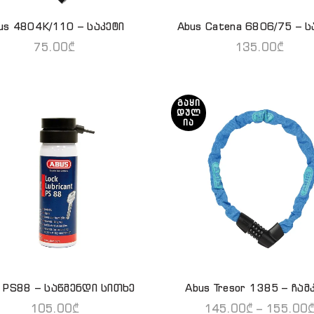
us 4804K/110 – საკეტი
Abus Catena 6806/75 – ს
ᲕᲠᲪᲚᲐᲓ
ᲕᲠᲪᲚᲐᲓ
75.00
₾
135.00
₾
ᲒᲐᲧᲘ
ᲓᲣᲚ
ᲘᲐ
 PS88 – საწმენდი სითხე
Abus Tresor 1385 – ჩამ
ᲙᲐᲚᲐᲗᲐᲨᲘ ᲓᲐᲛᲐᲢᲔᲑᲐ
QUICK SHOP
105.00
₾
145.00
₾
–
155.00