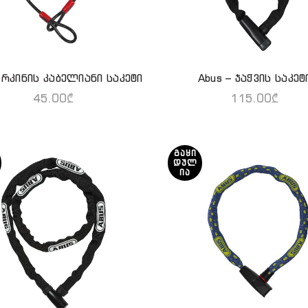
 რკინის კაბელიანი საკეტი
Abus – ჯაჭვის საკეტ
ᲙᲐᲚᲐᲗᲐᲨᲘ ᲓᲐᲛᲐᲢᲔᲑᲐ
ᲕᲠᲪᲚᲐᲓ
45.00
₾
115.00
₾
ᲒᲐᲧᲘ
ᲓᲣᲚ
ᲘᲐ