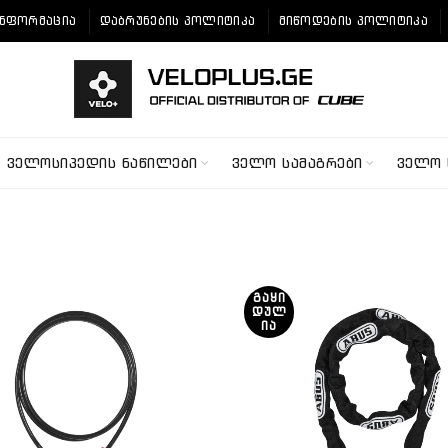
ᲘᲜᲤᲝᲠᲛᲐᲪᲘᲐ
ᲓᲐᲑᲠᲣᲜᲔᲑᲘᲡ ᲞᲝᲚᲘᲢᲘᲙᲐ
ᲛᲘᲬᲝᲓᲔᲑᲘᲡ ᲞᲝᲚᲘᲢᲘᲙᲐ
ᲕᲔᲚᲝᲡᲘᲞᲔᲓᲘᲡ ᲜᲐᲬᲘᲚᲔᲑᲘ
ᲕᲔᲚᲝ ᲡᲐᲛᲐᲒᲠᲔᲑᲘ
ᲕᲔᲚᲝ 
ᲒᲐᲧᲘ
ᲓᲣᲚ
ᲘᲐ