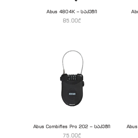
Abus 4804K – საკეტი
Ab
ᲕᲠᲪᲚᲐᲓ
85.00
₾
Abus Combifles Pro 202 – საკეტი
Abus
ᲙᲐᲚᲐᲗᲐᲨᲘ ᲓᲐᲛᲐᲢᲔᲑᲐ
75.00
₾