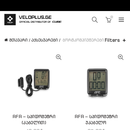
0
Filters
მთავარი
აქსესუარები
ბორტკომპიუტერები
RFR – სპიდომეტრი
RFR – სპიდომეტრი
ᲙᲐᲚᲐᲗᲐᲨᲘ ᲓᲐᲛᲐᲢᲔᲑᲐ
ᲙᲐᲚᲐᲗᲐᲨᲘ ᲓᲐᲛᲐᲢᲔᲑᲐ
(კაბელით)
უკაბელო