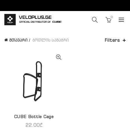
0
Filters
მთავარი
ბოთლის სამაგრი
CUBE Bottle Cage
ᲙᲐᲚᲐᲗᲐᲨᲘ ᲓᲐᲛᲐᲢᲔᲑᲐ
22.00
₾