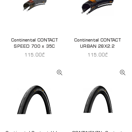
Continental CONTACT
Continental CONTACT
ᲕᲠᲪᲚᲐᲓ
ᲙᲐᲚᲐᲗᲐᲨᲘ ᲓᲐᲛᲐᲢᲔᲑᲐ
SPEED 700 x 35C
URBAN 28X2.2
115.00
₾
115.00
₾