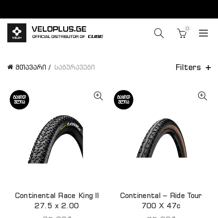
0
Filters
მთავარი
საბურავები
ᲒᲐᲧᲘᲓ
ᲒᲐᲧᲘᲓ
ᲣᲚᲘᲐ
ᲣᲚᲘᲐ
Continental Race King II
Continental – Ride Tour
ᲕᲠᲪᲚᲐᲓ
ᲕᲠᲪᲚᲐᲓ
27.5 x 2.00
700 X 47c