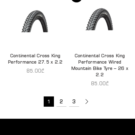
Continental Cross King
Continental Cross King
ᲙᲐᲚᲐᲗᲐᲨᲘ ᲓᲐᲛᲐᲢᲔᲑᲐ
ᲕᲠᲪᲚᲐᲓ
Performance 27.5 x 2.2
Performance Wired
Mountain Bike Tyre – 26 x
85.00
₾
2.2
85.00
₾
1
2
3