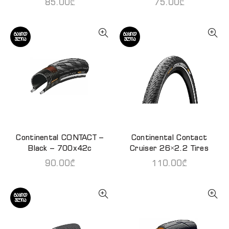
85.00
₾
75.00
₾
ᲒᲐᲧᲘᲓ
ᲒᲐᲧᲘᲓ
ᲣᲚᲘᲐ
ᲣᲚᲘᲐ
Continental CONTACT –
Continental Contact
ᲕᲠᲪᲚᲐᲓ
ᲕᲠᲪᲚᲐᲓ
Black – 700x42c
Cruiser 26×2.2 Tires
90.00
₾
110.00
₾
ᲒᲐᲧᲘᲓ
ᲣᲚᲘᲐ