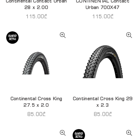
Continental Contact Urban
CONTINENTAL Contact
ᲙᲐᲚᲐᲗᲐᲨᲘ ᲓᲐᲛᲐᲢᲔᲑᲐ
ᲙᲐᲚᲐᲗᲐᲨᲘ ᲓᲐᲛᲐᲢᲔᲑᲐ
28 x 2.00
Urban 700X47
115.00
₾
115.00
₾
ᲒᲐᲧᲘᲓ
ᲣᲚᲘᲐ
Continental Cross King
Continental Cross King 29
ᲕᲠᲪᲚᲐᲓ
ᲙᲐᲚᲐᲗᲐᲨᲘ ᲓᲐᲛᲐᲢᲔᲑᲐ
27.5 x 2.0
x 2.3
85.00
₾
85.00
₾
ᲒᲐᲧᲘᲓ
ᲣᲚᲘᲐ