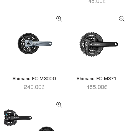
45.00
₾
Shimano FC-M3000
Shimano FC-M371
ᲙᲐᲚᲐᲗᲐᲨᲘ ᲓᲐᲛᲐᲢᲔᲑᲐ
ᲙᲐᲚᲐᲗᲐᲨᲘ ᲓᲐᲛᲐᲢᲔᲑᲐ
240.00
₾
155.00
₾