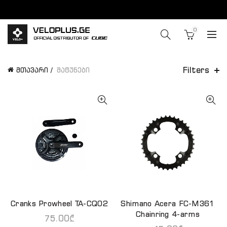
0
Filters
მთავარი
შატუნები
Cranks Prowheel TA-CQ02
Shimano Acera FC-M361
ᲙᲐᲚᲐᲗᲐᲨᲘ ᲓᲐᲛᲐᲢᲔᲑᲐ
ᲙᲐᲚᲐᲗᲐᲨᲘ ᲓᲐᲛᲐᲢᲔᲑᲐ
Chainring 4-arms
75.00
₾