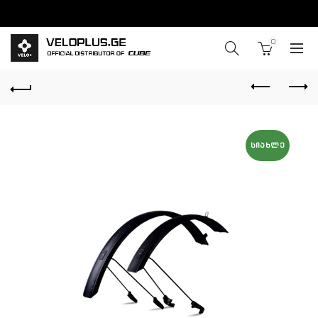
0
ᲡᲘᲐᲮᲚᲔ