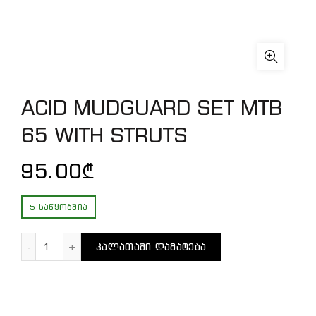
ACID MUDGUARD SET MTB
65 WITH STRUTS
95.00
₾
5 ᲡᲐᲬᲧᲝᲑᲨᲘᲐ
რაოდენობა: ACID MUDGUARD SET MTB 65 WITH ST
ᲙᲐᲚᲐᲗᲐᲨᲘ ᲓᲐᲛᲐᲢᲔᲑᲐ