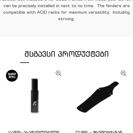
can be precisely installed in next to no time. The fenders are
compatible with ACID racks for maximum versatility. Including
striving.
ᲛᲡᲒᲐᲕᲡᲘ ᲞᲠᲝᲓᲣᲥᲢᲔᲑᲘ
ᲒᲐᲧᲘᲓ
ᲣᲚᲘᲐ
საჭის ასამაღლებელი
CUBE – შხეფებისგან