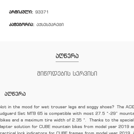
არტიკული:
93371
კატეგორია:
აქსესუარები
აღწერა
მიწოდების სერვისი
აღწერა
Not in the mood for wet trouser legs and soggy shoes? The ACI
udguard Set MTB 65 is compatible with most 27.5 “-29” mounta
bikes and a maximum tire width of 2.35 “. Thanks to the special
dapter solution for CUBE mountain bikes from model year 2019 a
ractical lock indicators for CUBE frames from model year 2019, 