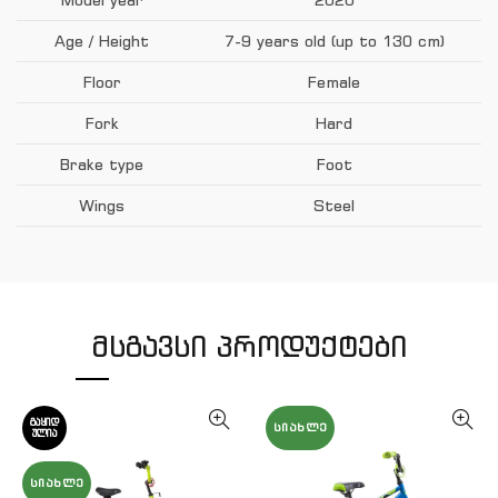
Age / Height
7-9 years old (up to 130 cm)
Floor
Female
Fork
Hard
Brake type
Foot
Wings
Steel
ᲛᲡᲒᲐᲕᲡᲘ ᲞᲠᲝᲓᲣᲥᲢᲔᲑᲘ
ᲒᲐᲧᲘᲓ
ᲡᲘᲐᲮᲚᲔ
ᲣᲚᲘᲐ
ᲡᲘᲐᲮᲚᲔ