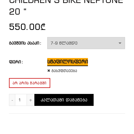
20 “
550.00
₾
ბავშვის ასაკი
სტაფილოსფერი
ფერი
გასუფთავება
ᲐᲠ ᲐᲠᲘᲡ ᲛᲐᲠᲐᲒᲨᲘ
რაოდენობა: CHILDREN'S BIKE NEPTUNE 20 "
ᲙᲐᲚᲐᲗᲐᲨᲘ ᲓᲐᲛᲐᲢᲔᲑᲐ