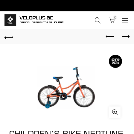
0
ᲒᲐᲧᲘᲓ
ᲣᲚᲘᲐ
CHILDREN’S BIKE NEPTUNE