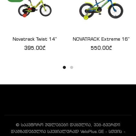
Novatrack Twist 14”
NOVATRACK Extreme 16”
ᲕᲠᲪᲚᲐᲓ
ᲙᲐᲚᲐᲗᲐᲨᲘ ᲓᲐᲛᲐᲢᲔᲑᲐ
395.00
₾
550.00
₾
© საავტორო უფლებები დაცულია, ვებ-გვერდი
დამზადებულია სპეციალურად VeloPlus.GE - სთვის -