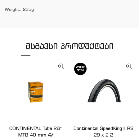
Weight: 235g
ᲛᲡᲒᲐᲕᲡᲘ ᲞᲠᲝᲓᲣᲥᲢᲔᲑᲘ
ᲒᲐᲧᲘᲓ
ᲣᲚᲘᲐ
CONTINENTAL Tube 26″
Continental SpeedKing II RS
ᲙᲐᲚᲐᲗᲐᲨᲘ ᲓᲐᲛᲐᲢᲔᲑᲐ
ᲕᲠᲪᲚᲐᲓ
MTB 40 mm AV
29 x 2.2