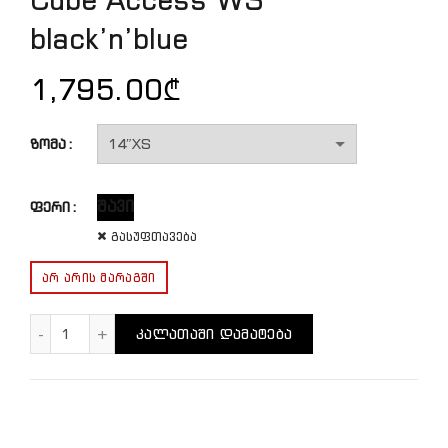
black’n’blue
1,795.00
₾
ზომა
შავი
ფერი
გასუფთავება
ᲐᲠ ᲐᲠᲘᲡ ᲛᲐᲠᲐᲒᲨᲘ
რაოდენობა: Cube Access WS black'n'blue
ᲙᲐᲚᲐᲗᲐᲨᲘ ᲓᲐᲛᲐᲢᲔᲑᲐ