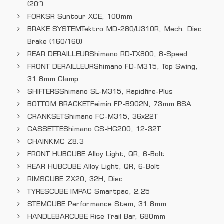
(20″)
FORK
SR Suntour XCE, 100mm
BRAKE SYSTEM
Tektro MD-280/U310R, Mech. Disc
Brake (160/160)
REAR DERAILLEUR
Shimano RD-TX800, 8-Speed
FRONT DERAILLEUR
Shimano FD-M315, Top Swing,
31.8mm Clamp
SHIFTERS
Shimano SL-M315, Rapidfire-Plus
BOTTOM BRACKET
Feimin FP-B902N, 73mm BSA
CRANKSET
Shimano FC-M315, 36x22T
CASSETTE
Shimano CS-HG200, 12-32T
CHAIN
KMC Z8.3
FRONT HUB
CUBE Alloy Light, QR, 6-Bolt
REAR HUB
CUBE Alloy Light, QR, 6-Bolt
RIMS
CUBE ZX20, 32H, Disc
TYRES
CUBE IMPAC Smartpac, 2.25
STEM
CUBE Performance Stem, 31.8mm
HANDLEBAR
CUBE Rise Trail Bar, 680mm