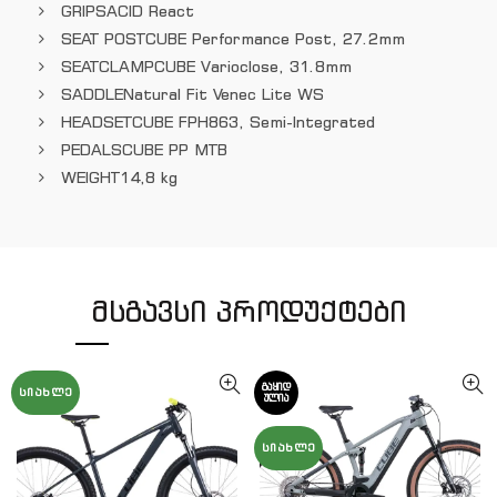
GRIPS
ACID React
SEAT POST
CUBE Performance Post, 27.2mm
SEATCLAMP
CUBE Varioclose, 31.8mm
SADDLE
Natural Fit Venec Lite WS
HEADSET
CUBE FPH863, Semi-Integrated
PEDALS
CUBE PP MTB
WEIGHT
14,8 kg
ᲛᲡᲒᲐᲕᲡᲘ ᲞᲠᲝᲓᲣᲥᲢᲔᲑᲘ
ᲒᲐᲧᲘᲓ
ᲡᲘᲐᲮᲚᲔ
ᲣᲚᲘᲐ
ᲡᲘᲐᲮᲚᲔ