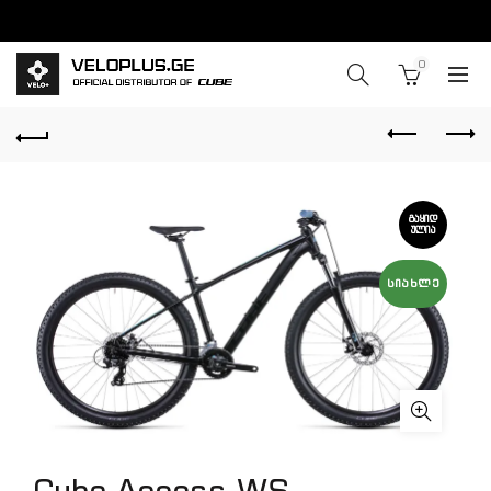
0
ᲒᲐᲧᲘᲓ
ᲣᲚᲘᲐ
ᲡᲘᲐᲮᲚᲔ
Cube Access WS