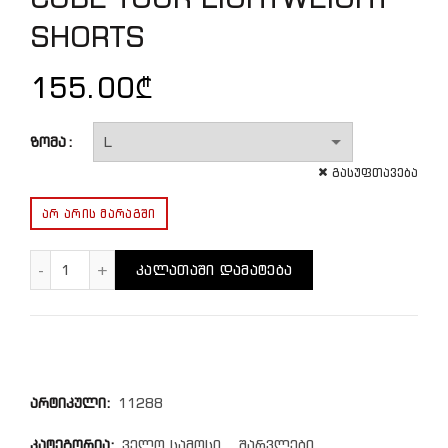
SHORTS
155.00
₾
ზომა
გასუფთავება
ᲐᲠ ᲐᲠᲘᲡ ᲛᲐᲠᲐᲒᲨᲘ
რაოდენობა: CUBE TOUR LIGHTWEIGHT SHORTS
ᲙᲐᲚᲐᲗᲐᲨᲘ ᲓᲐᲛᲐᲢᲔᲑᲐ
არტიკული:
11288
კატეგორია:
ველო სამოსი
,
შარვლები