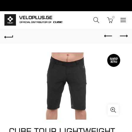
0
ᲒᲐᲧᲘᲓ
ᲣᲚᲘᲐ
CUBE TOUR LIGHTWEIGHT