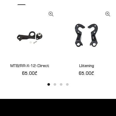
MTB/RR-X-12-Direct
Llitening
ᲙᲐᲚᲐᲗᲐᲨᲘ ᲓᲐᲛᲐᲢᲔᲑᲐ
ᲙᲐᲚᲐᲗᲐᲨᲘ ᲓᲐᲛᲐᲢᲔᲑᲐ
65.00
₾
65.00
₾