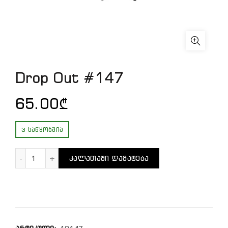
Drop Out #147
65.00
₾
3 ᲡᲐᲬᲧᲝᲑᲨᲘᲐ
რაოდენობა: Drop Out #147
ᲙᲐᲚᲐᲗᲐᲨᲘ ᲓᲐᲛᲐᲢᲔᲑᲐ