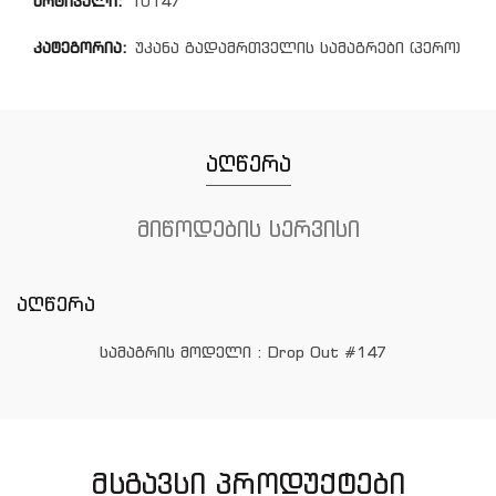
არტიკული:
10147
კატეგორია:
უკანა გადამრთველის სამაგრები (პერო)
აღწერა
მიწოდების სერვისი
აღწერა
სამაგრის მოდელი : Drop Out #147
ᲛᲡᲒᲐᲕᲡᲘ ᲞᲠᲝᲓᲣᲥᲢᲔᲑᲘ