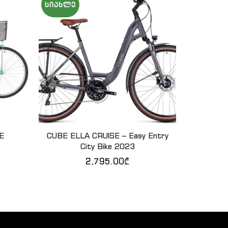
ᲡᲘᲐᲮᲚᲔ
ᲓᲣᲚ
ᲘᲐ
ᲡᲘᲐᲮᲚᲔ
GE
CUBE ELLA CRUISE – Easy Entry
QUICK SHOP
City Bike 2023
2,795.00
₾