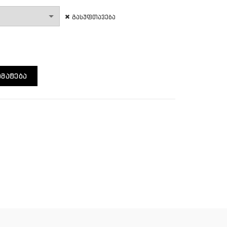
გასუფთავება
O Fatbike 26X4.0
ᲛᲐᲢᲔᲑᲐ