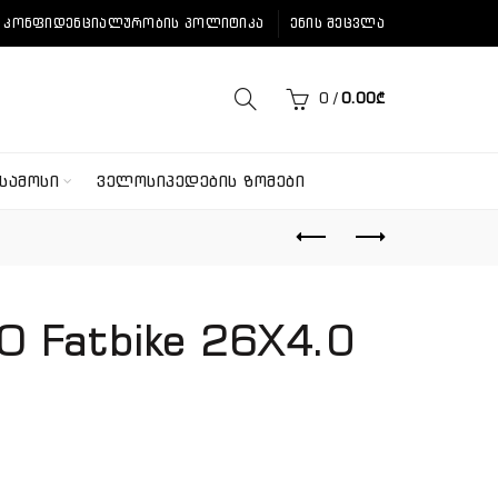
ᲙᲝᲜᲤᲘᲓᲔᲜᲪᲘᲐᲚᲣᲠᲝᲑᲘᲡ ᲞᲝᲚᲘᲢᲘᲙᲐ
ᲔᲜᲘᲡ ᲨᲔᲪᲕᲚᲐ
0
/
0.00
₾
ᲡᲐᲛᲝᲡᲘ
ᲕᲔᲚᲝᲡᲘᲞᲔᲓᲔᲑᲘᲡ ᲖᲝᲛᲔᲑᲘ
O Fatbike 26X4.0