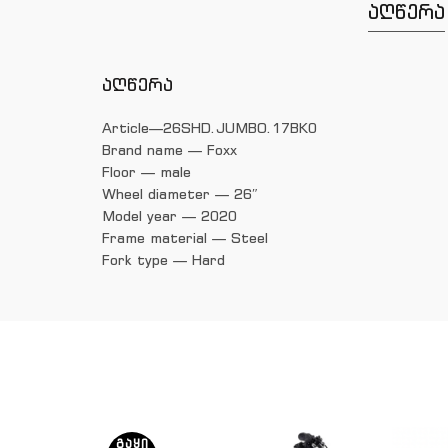
აღწერა
აღწერა
Article—26SHD.JUMBO.17BK0
Brand name — Foxx
Floor — male
Wheel diameter — 26″
Model year — 2020
Frame material — Steel
Fork type — Hard
ᲒᲐᲧᲘ