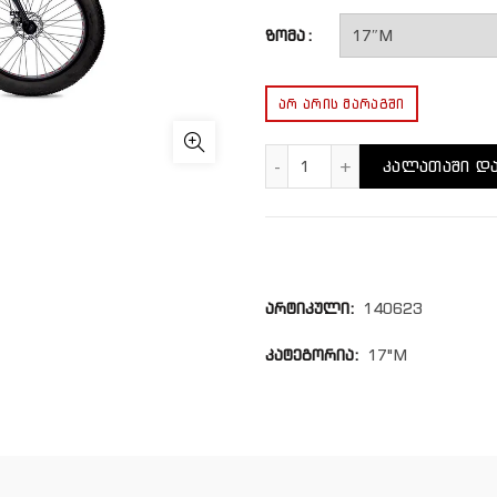
ზომა
ᲐᲠ ᲐᲠᲘᲡ ᲛᲐᲠᲐᲒᲨᲘ
რაოდენობა: Foxx JUMB
ᲙᲐᲚᲐᲗᲐᲨᲘ ᲓᲐ
არტიკული:
140623
კატეგორია:
17"M