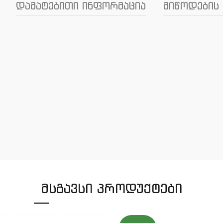
დამატებითი ინფორმაცია
მიწოდების 
ᲛᲡᲒᲐᲕᲡᲘ ᲞᲠᲝᲓᲣᲥᲢᲔᲑᲘ