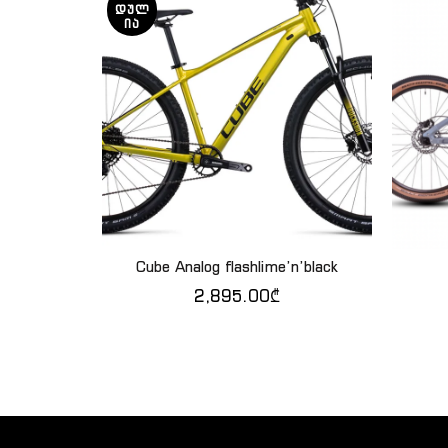
ᲓᲣᲚ
ᲘᲐ
Cube Analog flashlime’n’black
QUICK SHOP
2,895.00
₾