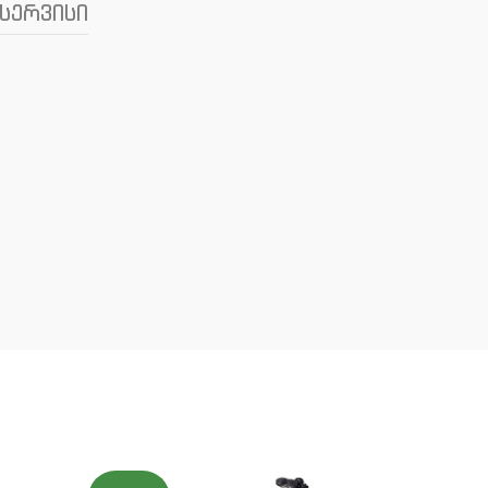
სერვისი
ᲒᲐᲧᲘ