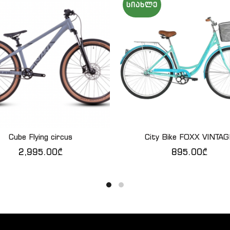
ᲡᲘᲐᲮᲚᲔ
Cube Flying circus
City Bike FOXX VINTA
ᲙᲐᲚᲐᲗᲐᲨᲘ ᲓᲐᲛᲐᲢᲔᲑᲐ
QUICK SHOP
2,995.00
₾
895.00
₾