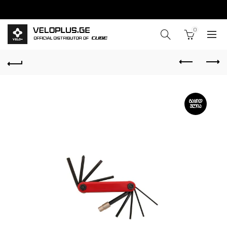
0
ᲒᲐᲧᲘᲓ
ᲣᲚᲘᲐ