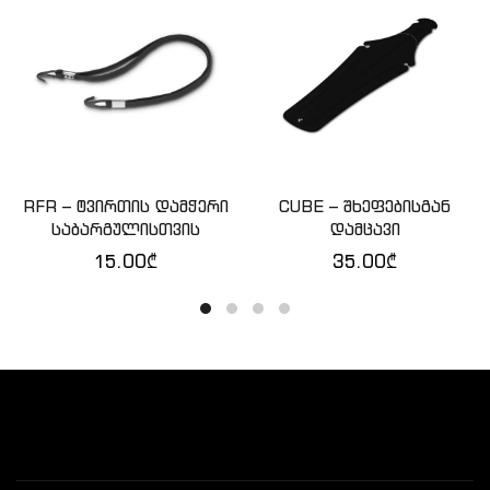
RFR – ტვირთის დამჭერი
CUBE – შხეფებისგან
ᲙᲐᲚᲐᲗᲐᲨᲘ ᲓᲐᲛᲐᲢᲔᲑᲐ
ᲙᲐᲚᲐᲗᲐᲨᲘ ᲓᲐᲛᲐᲢᲔᲑᲐ
საბარგულისთვის
დამცავი
15.00
₾
35.00
₾