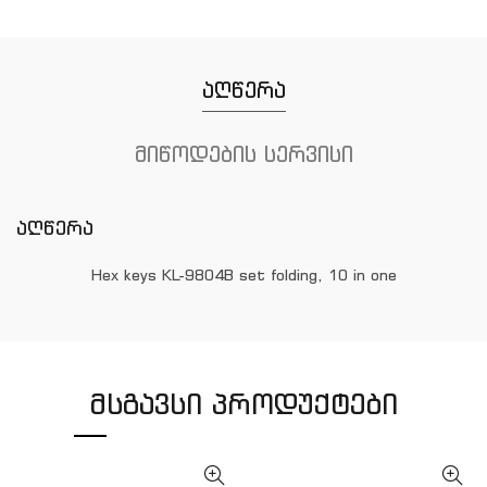
აღწერა
მიწოდების სერვისი
აღწერა
Hex keys KL-9804B set folding, 10 in one
ᲛᲡᲒᲐᲕᲡᲘ ᲞᲠᲝᲓᲣᲥᲢᲔᲑᲘ