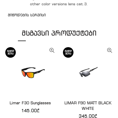
other color versions lens cat.3.
მიწოდების სერვისი
ᲛᲡᲒᲐᲕᲡᲘ ᲞᲠᲝᲓᲣᲥᲢᲔᲑᲘ
ᲒᲐᲧᲘᲓ
ᲒᲐᲧᲘᲓ
ᲣᲚᲘᲐ
ᲣᲚᲘᲐ
Limar F30 Sunglasses
LIMAR F90 MATT BLACK
ᲕᲠᲪᲚᲐᲓ
ᲕᲠᲪᲚᲐᲓ
WHITE
145.00
₾
345.00
₾