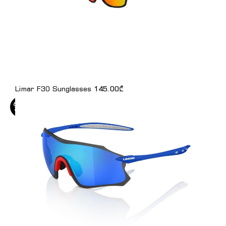
Limar F30 Sunglasses
145.00
₾
ᲒᲐᲧᲘᲓ
ᲣᲚᲘᲐ