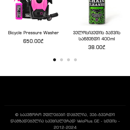
Bicycle Pressure Washer
ველოსიპედის ჯაჭვის
ᲙᲐᲚᲐᲗᲐᲨᲘ ᲓᲐᲛᲐᲢᲔᲑᲐ
ᲙᲐᲚᲐᲗᲐᲨᲘ ᲓᲐᲛᲐᲢᲔᲑᲐ
საწმენდი 400ml
650.00
₾
38.00
₾
© საავტორო უფლებები დაცულია, ვებ-გვერდი
დამზადებულია სპეციალურად VeloPlus.GE - სთვის -
2012-2024