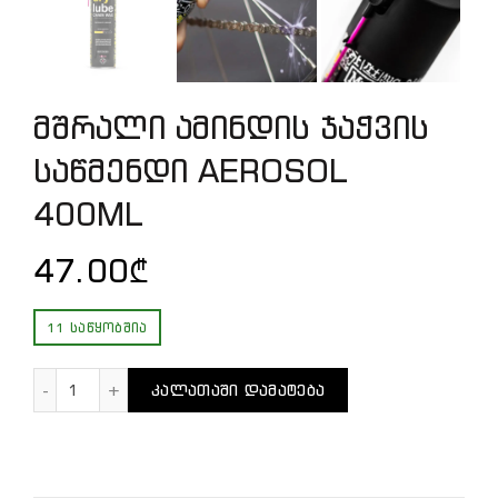
მშრალი ამინდის ჯაჭვის
საწმენდი AEROSOL
400ML
47.00
₾
11 ᲡᲐᲬᲧᲝᲑᲨᲘᲐ
რაოდენობა: მშრალი ამინდის ჯაჭვის საწმენდი AE
ᲙᲐᲚᲐᲗᲐᲨᲘ ᲓᲐᲛᲐᲢᲔᲑᲐ