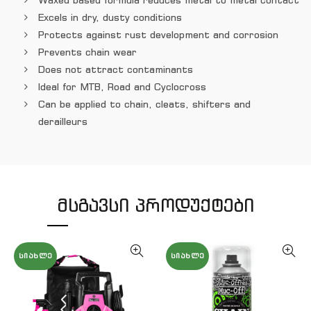
Excels in dry, dusty conditions
Protects against rust development and corrosion
Prevents chain wear
Does not attract contaminants
Ideal for MTB, Road and Cyclocross
Can be applied to chain, cleats, shifters and
derailleurs
ᲛᲡᲒᲐᲕᲡᲘ ᲞᲠᲝᲓᲣᲥᲢᲔᲑᲘ
ᲡᲘᲐᲮᲚᲔ
ᲡᲘᲐᲮᲚᲔ