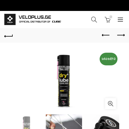
0
ᲡᲘᲐᲮᲚᲔ