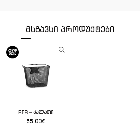
ᲛᲡᲒᲐᲕᲡᲘ ᲞᲠᲝᲓᲣᲥᲢᲔᲑᲘ
ᲒᲐᲧᲘᲓ
ᲣᲚᲘᲐ
RFR – კალათი
ᲕᲠᲪᲚᲐᲓ
55.00
₾