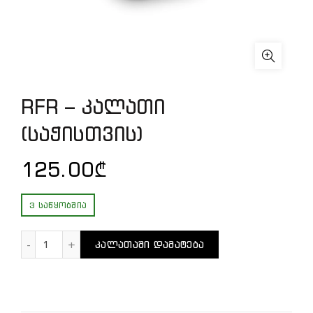
RFR – კალათი
(საჭისთვის)
125.00
₾
3 ᲡᲐᲬᲧᲝᲑᲨᲘᲐ
რაოდენობა: RFR - კალათი (საჭისთვის)
ᲙᲐᲚᲐᲗᲐᲨᲘ ᲓᲐᲛᲐᲢᲔᲑᲐ