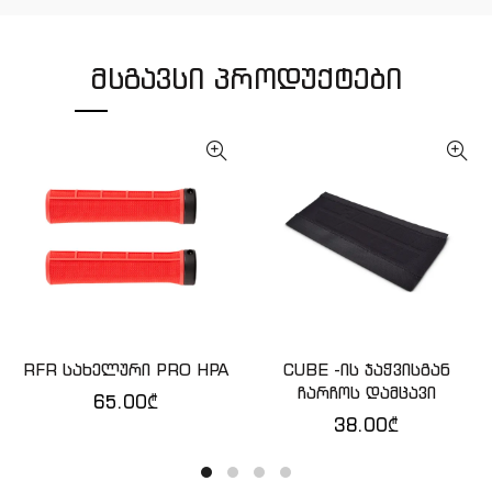
ᲛᲡᲒᲐᲕᲡᲘ ᲞᲠᲝᲓᲣᲥᲢᲔᲑᲘ
RFR სახელური PRO HPA
CUBE -ის ჯაჭვისგან
ᲙᲐᲚᲐᲗᲐᲨᲘ ᲓᲐᲛᲐᲢᲔᲑᲐ
QUICK SHOP
ჩარჩოს დამცავი
65.00
₾
38.00
₾