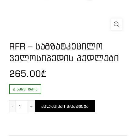
RFR – საგზატკეცილო
ველოსიპედის პედლები
265.00
₾
2 ᲡᲐᲬᲧᲝᲑᲨᲘᲐ
რაოდენობა: RFR - საგზატკეცილო ველოსიპედის 
ᲙᲐᲚᲐᲗᲐᲨᲘ ᲓᲐᲛᲐᲢᲔᲑᲐ