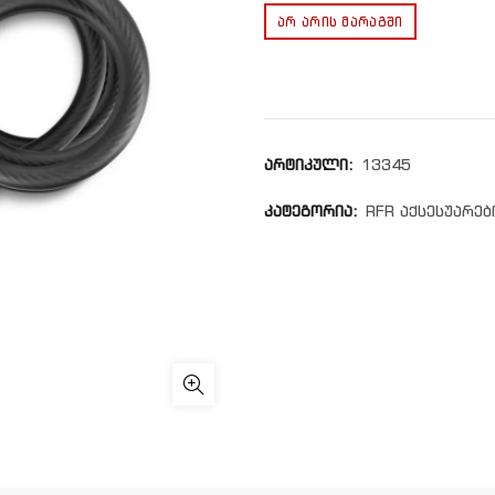
ᲐᲠ ᲐᲠᲘᲡ ᲛᲐᲠᲐᲒᲨᲘ
არტიკული:
13345
კატეგორია:
RFR აქსესუარებ