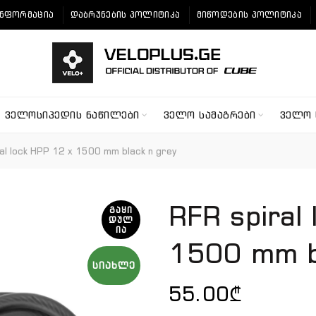
ᲘᲜᲤᲝᲠᲛᲐᲪᲘᲐ
ᲓᲐᲑᲠᲣᲜᲔᲑᲘᲡ ᲞᲝᲚᲘᲢᲘᲙᲐ
ᲛᲘᲬᲝᲓᲔᲑᲘᲡ ᲞᲝᲚᲘᲢᲘᲙᲐ
ᲕᲔᲚᲝᲡᲘᲞᲔᲓᲘᲡ ᲜᲐᲬᲘᲚᲔᲑᲘ
ᲕᲔᲚᲝ ᲡᲐᲛᲐᲒᲠᲔᲑᲘ
ᲕᲔᲚᲝ 
al lock HPP 12 x 1500 mm black n grey
RFR spiral
ᲒᲐᲧᲘ
ᲓᲣᲚ
ᲘᲐ
1500 mm bl
ᲡᲘᲐᲮᲚᲔ
55.00
₾