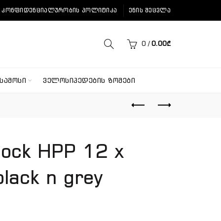
ᲙᲝᲜᲤᲘᲓᲔᲜᲪᲘᲐᲚᲣᲠᲝᲑᲘᲡ ᲞᲝᲚᲘᲢᲘᲙᲐ
ᲔᲜᲘᲡ ᲨᲔᲪᲕᲚᲐ
0
/
0.00
₾
ᲡᲐᲛᲝᲡᲘ
ᲕᲔᲚᲝᲡᲘᲞᲔᲓᲔᲑᲘᲡ ᲖᲝᲛᲔᲑᲘ
 lock HPP 12 x
ack n grey