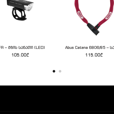
R – გზის სანათი (LED)
Abus Catena 6806/85 – ს
ᲙᲐᲚᲐᲗᲐᲨᲘ ᲓᲐᲛᲐᲢᲔᲑᲐ
QUICK SHOP
105.00
₾
115.00
₾