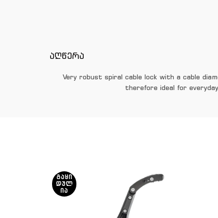
აღწერა
Very robust spiral cable lock with a cable di
therefore ideal for everyday
ᲒᲐᲧᲘ
ᲓᲣᲚ
ᲘᲐ