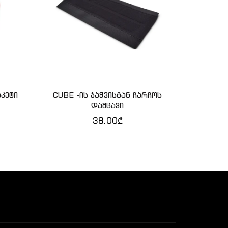
აკეტი
CUBE -ის ჯაჭვისგან ჩარჩოს
Abus – რ
ᲙᲐᲚᲐᲗᲐᲨᲘ ᲓᲐᲛᲐᲢᲔᲑᲐ
Კ
დამცავი
38.00
₾