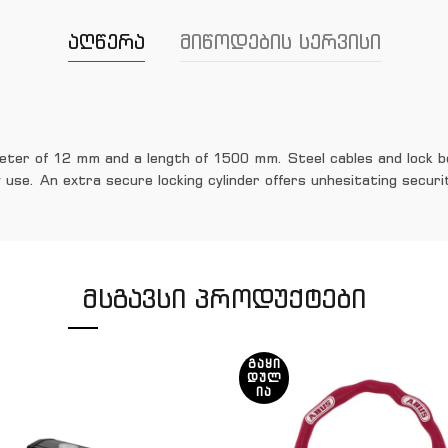
აღწერა
მიწოდების სერვისი
ameter of 12 mm and a length of 1500 mm. Steel cables and lock 
 use. An extra secure locking cylinder offers unhesitating securit
ᲛᲡᲒᲐᲕᲡᲘ ᲞᲠᲝᲓᲣᲥᲢᲔᲑᲘ
ᲒᲐᲧᲘ
ᲓᲣᲚ
ᲘᲐ