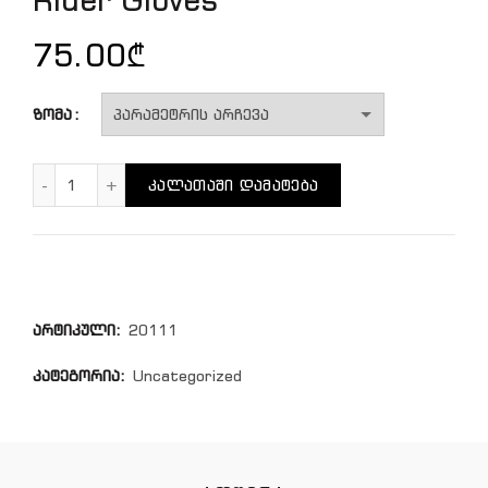
75.00
₾
ზომა
რაოდენობა: Rider Gloves
ᲙᲐᲚᲐᲗᲐᲨᲘ ᲓᲐᲛᲐᲢᲔᲑᲐ
არტიკული:
20111
კატეგორია:
Uncategorized