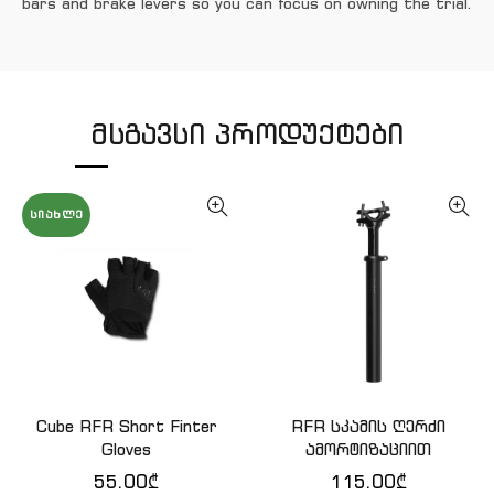
bars and brake levers so you can focus on owning the trial.
ᲛᲡᲒᲐᲕᲡᲘ ᲞᲠᲝᲓᲣᲥᲢᲔᲑᲘ
ᲡᲘᲐᲮᲚᲔ
Cube RFR Short Finter
RFR სკამის ღერძი
ᲙᲐᲚᲐᲗᲐᲨᲘ ᲓᲐᲛᲐᲢᲔᲑᲐ
QUICK SHOP
Gloves
ამორტიზაციით
55.00
₾
115.00
₾