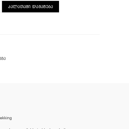
ენობა: SHIMANO ALIVIO T4000 Series
ᲙᲐᲚᲐᲗᲐᲨᲘ ᲓᲐᲛᲐᲢᲔᲑᲐ
ემა
ekking