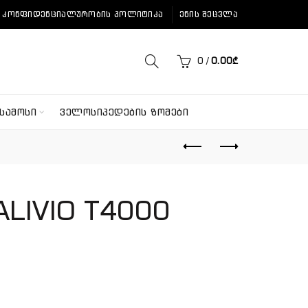
ᲙᲝᲜᲤᲘᲓᲔᲜᲪᲘᲐᲚᲣᲠᲝᲑᲘᲡ ᲞᲝᲚᲘᲢᲘᲙᲐ
ᲔᲜᲘᲡ ᲨᲔᲪᲕᲚᲐ
0
/
0.00
₾
ᲡᲐᲛᲝᲡᲘ
ᲕᲔᲚᲝᲡᲘᲞᲔᲓᲔᲑᲘᲡ ᲖᲝᲛᲔᲑᲘ
LIVIO T4000