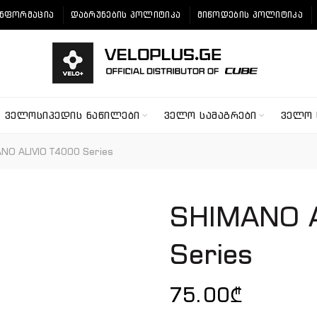
ᲘᲜᲤᲝᲠᲛᲐᲪᲘᲐ
ᲓᲐᲑᲠᲣᲜᲔᲑᲘᲡ ᲞᲝᲚᲘᲢᲘᲙᲐ
ᲛᲘᲬᲝᲓᲔᲑᲘᲡ ᲞᲝᲚᲘᲢᲘᲙᲐ
ᲕᲔᲚᲝᲡᲘᲞᲔᲓᲘᲡ ᲜᲐᲬᲘᲚᲔᲑᲘ
ᲕᲔᲚᲝ ᲡᲐᲛᲐᲒᲠᲔᲑᲘ
ᲕᲔᲚᲝ 
NO ALIVIO T4000 Series
SHIMANO A
Series
75.00
₾