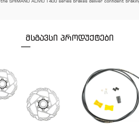
 the SHIMANO ALIVIO T400 series brakes deliver confident braking 
ᲛᲡᲒᲐᲕᲡᲘ ᲞᲠᲝᲓᲣᲥᲢᲔᲑᲘ