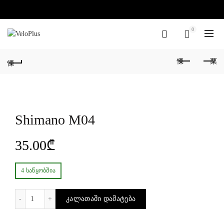
0
Shimano M04
35.00
₾
4 ᲡᲐᲬᲧᲝᲑᲨᲘᲐ
რაოდენობა: Shimano M04
ᲙᲐᲚᲐᲗᲐᲨᲘ ᲓᲐᲛᲐᲢᲔᲑᲐ