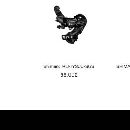
Shimano RD-TY300-SGS
SHIMAN
ᲙᲐᲚᲐᲗᲐᲨᲘ ᲓᲐᲛᲐᲢᲔᲑᲐ
55.00
₾