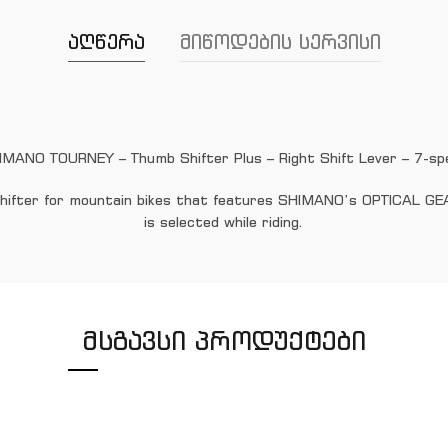
აღწერა
მიწოდების სერვისი
IMANO TOURNEY – Thumb Shifter Plus – Right Shift Lever – 7-sp
fter for mountain bikes that features SHIMANO’s OPTICAL GEAR 
is selected while riding.
ᲛᲡᲒᲐᲕᲡᲘ ᲞᲠᲝᲓᲣᲥᲢᲔᲑᲘ