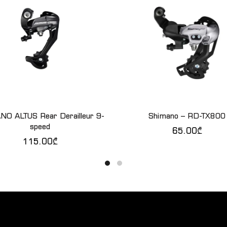
O ALTUS Rear Derailleur 9-
Shimano – RD-TX800
ᲙᲐᲚᲐᲗᲐᲨᲘ ᲓᲐᲛᲐᲢᲔᲑᲐ
ᲙᲐᲚᲐᲗᲐᲨᲘ ᲓᲐᲛᲐᲢᲔ
speed
65.00
₾
115.00
₾