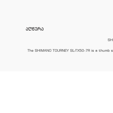
აღწერა
SH
The SHIMANO TOURNEY SL-TX50-7R is a thumb shi