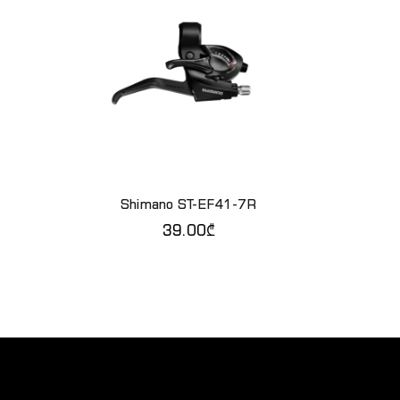
Shimano ST-EF41-7R
Shiman
ᲑᲐ
ᲙᲐᲚᲐᲗᲐᲨᲘ ᲓᲐᲛᲐᲢᲔᲑᲐ
Კ
39.00
₾