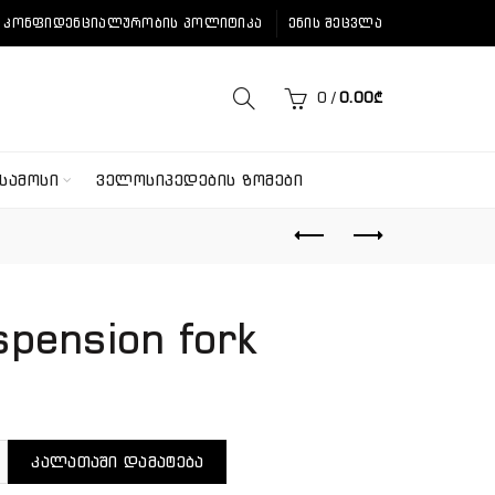
ᲙᲝᲜᲤᲘᲓᲔᲜᲪᲘᲐᲚᲣᲠᲝᲑᲘᲡ ᲞᲝᲚᲘᲢᲘᲙᲐ
ᲔᲜᲘᲡ ᲨᲔᲪᲕᲚᲐ
0
/
0.00
₾
ᲡᲐᲛᲝᲡᲘ
ᲕᲔᲚᲝᲡᲘᲞᲔᲓᲔᲑᲘᲡ ᲖᲝᲛᲔᲑᲘ
spension fork
ენობა: Stinger suspension fork
ᲙᲐᲚᲐᲗᲐᲨᲘ ᲓᲐᲛᲐᲢᲔᲑᲐ