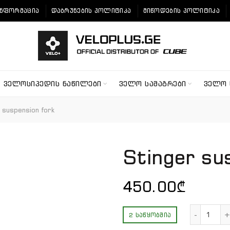
ᲘᲜᲤᲝᲠᲛᲐᲪᲘᲐ
ᲓᲐᲑᲠᲣᲜᲔᲑᲘᲡ ᲞᲝᲚᲘᲢᲘᲙᲐ
ᲛᲘᲬᲝᲓᲔᲑᲘᲡ ᲞᲝᲚᲘᲢᲘᲙᲐ
ᲕᲔᲚᲝᲡᲘᲞᲔᲓᲘᲡ ᲜᲐᲬᲘᲚᲔᲑᲘ
ᲕᲔᲚᲝ ᲡᲐᲛᲐᲒᲠᲔᲑᲘ
ᲕᲔᲚᲝ 
 suspension fork
Stinger su
450.00
₾
რაოდ
2 ᲡᲐᲬᲧᲝᲑᲨᲘᲐ