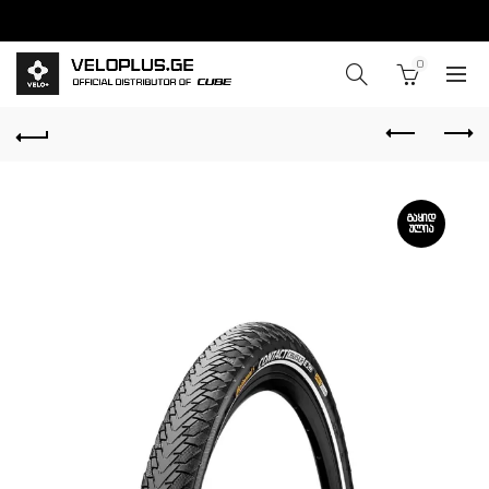
0
ᲒᲐᲧᲘᲓ
ᲣᲚᲘᲐ