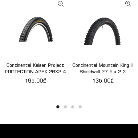
Continental Kaiser Project
Continental Mountain King III
ᲙᲐᲚᲐᲗᲐᲨᲘ ᲓᲐᲛᲐᲢᲔᲑᲐ
ᲙᲐᲚᲐᲗᲐᲨᲘ ᲓᲐᲛᲐᲢᲔᲑᲐ
PROTECTION APEX 26X2.4
Shieldwall 27.5 x 2.3
195.00
₾
135.00
₾