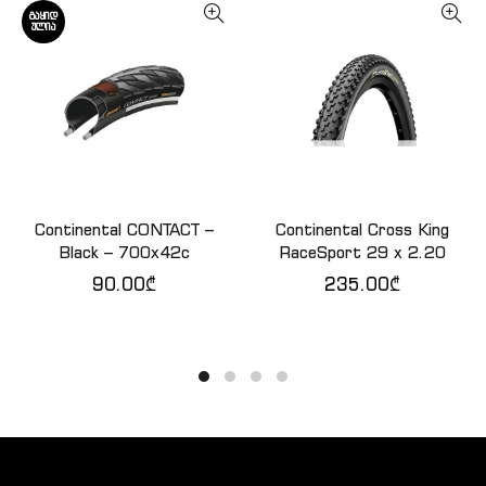
ᲒᲐᲧᲘᲓ
ᲣᲚᲘᲐ
Continental CONTACT –
Continental Cross King
ᲕᲠᲪᲚᲐᲓ
ᲙᲐᲚᲐᲗᲐᲨᲘ ᲓᲐᲛᲐᲢᲔᲑᲐ
Black – 700x42c
RaceSport 29 x 2.20
90.00
₾
235.00
₾