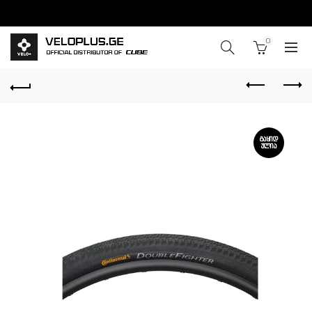
0
ᲒᲐᲧᲘᲓ
ᲣᲚᲘᲐ