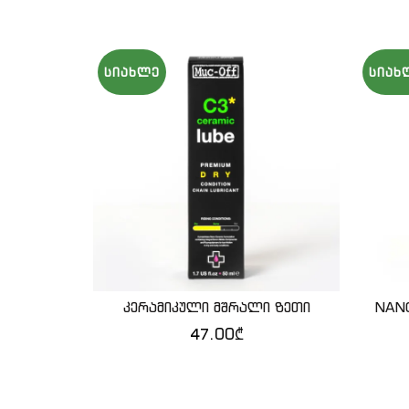
ᲡᲘᲐᲮᲚᲔ
ᲡᲘᲐᲮ
კერამიკული მშრალი ზეთი
NANO
QUICK SHOP
47.00
₾