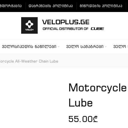
ᲘᲜᲤᲝᲠᲛᲐᲪᲘᲐ
ᲓᲐᲑᲠᲣᲜᲔᲑᲘᲡ ᲞᲝᲚᲘᲢᲘᲙᲐ
ᲛᲘᲬᲝᲓᲔᲑᲘᲡ ᲞᲝᲚᲘᲢᲘᲙᲐ
ᲕᲔᲚᲝᲡᲘᲞᲔᲓᲘᲡ ᲜᲐᲬᲘᲚᲔᲑᲘ
ᲕᲔᲚᲝ ᲡᲐᲛᲐᲒᲠᲔᲑᲘ
ᲕᲔᲚᲝ 
rcycle All-Weather Chain Lube
Motorcycle
Lube
55.00
₾