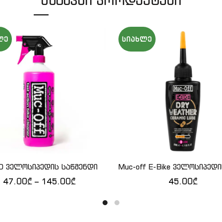
ᲛᲡᲒᲐᲕᲡᲘ ᲞᲠᲝᲓᲣᲥᲢᲔᲑᲘ
ᲚᲔ
ᲡᲘᲐᲮᲚᲔ
 ველოსიპედის საწმენდი
Muc-off E-Bike ველოსიპედ
QUICK SHOP
QUICK SHOP
47.00
₾
–
145.00
₾
45.00
₾