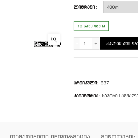
ლიტრაჟი
10 ᲡᲐᲬᲧᲝᲑᲨᲘᲐ
რაოდენობა: Motorcycle
ᲙᲐᲚᲐᲗᲐᲨᲘ ᲓᲐ
არტიკული:
637
კატეგორია:
საპოხი საშუალ
დამატებითი ინფორმაცია
მიწოდების 