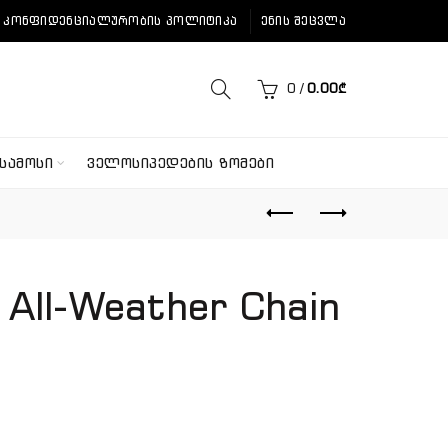
ᲙᲝᲜᲤᲘᲓᲔᲜᲪᲘᲐᲚᲣᲠᲝᲑᲘᲡ ᲞᲝᲚᲘᲢᲘᲙᲐ
ᲔᲜᲘᲡ ᲨᲔᲪᲕᲚᲐ
0
/
0.00
₾
ᲡᲐᲛᲝᲡᲘ
ᲕᲔᲚᲝᲡᲘᲞᲔᲓᲔᲑᲘᲡ ᲖᲝᲛᲔᲑᲘ
 All-Weather Chain