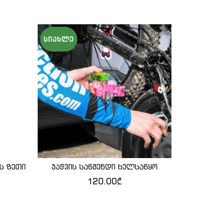
ᲡᲘᲐᲮᲚᲔ
ის ზეთი
ჯაჭვის საწმენდი ხელსაწყო
Glue
ᲙᲐᲚᲐᲗᲐᲨᲘ ᲓᲐᲛᲐᲢᲔᲑᲐ
120.00
₾
4