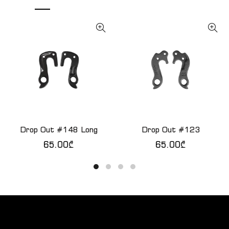
Drop Out #148 Long
Drop Out #123
ᲙᲐᲚᲐᲗᲐᲨᲘ ᲓᲐᲛᲐᲢᲔᲑᲐ
ᲙᲐᲚᲐᲗᲐᲨᲘ ᲓᲐᲛᲐᲢᲔᲑᲐ
65.00
₾
65.00
₾