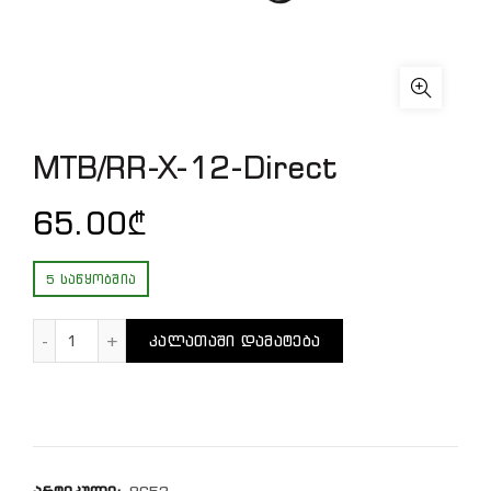
MTB/RR-X-12-Direct
65.00
₾
5 ᲡᲐᲬᲧᲝᲑᲨᲘᲐ
რაოდენობა: MTB/RR-X-12-Direct
ᲙᲐᲚᲐᲗᲐᲨᲘ ᲓᲐᲛᲐᲢᲔᲑᲐ