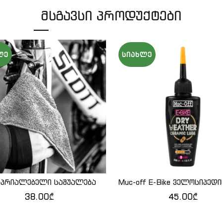
ᲛᲡᲒᲐᲕᲡᲘ ᲞᲠᲝᲓᲣᲥᲢᲔᲑᲘ
ᲚᲔ
ᲡᲘᲐᲮᲚᲔ
აპრიალებელი საშუალება
Muc-off E-Bike ველოსიპედ
ᲙᲐᲚᲐᲗᲐᲨᲘ ᲓᲐᲛᲐᲢᲔᲑᲐ
QUICK SHOP
38.00
₾
45.00
₾