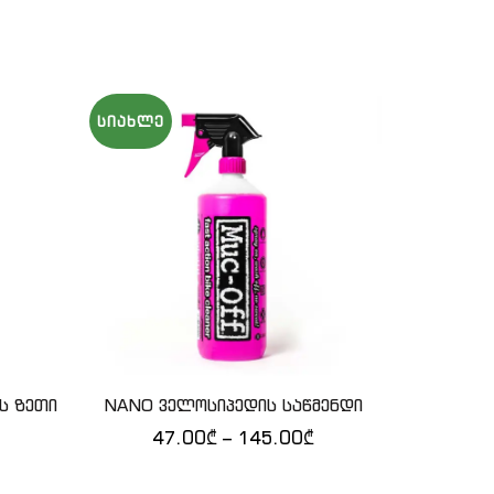
ᲡᲘᲐᲮᲚᲔ
ის ზეთი
NANO ველოსიპედის საწმენდი
RFR – ვ
Კ
QUICK SHOP
47.00
₾
–
145.00
₾