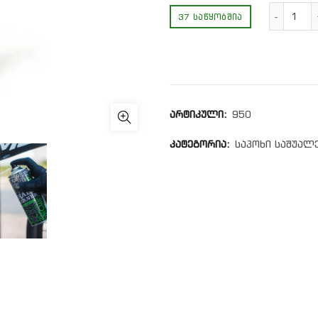
რაო
37 ᲡᲐᲬᲧᲝᲑᲨᲘᲐ
არტიკული:
950
კატეგორია:
საპოხი საშუალ