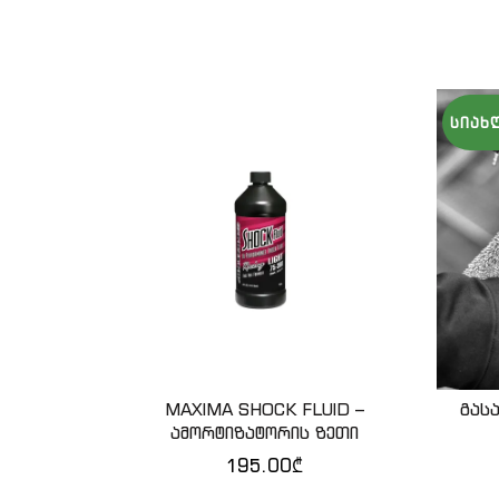
ᲡᲘᲐᲮ
MAXIMA SHOCK FLUID –
გას
ᲙᲐᲚᲐᲗᲐᲨᲘ ᲓᲐᲛᲐᲢᲔᲑᲐ
ამორტიზატორის ზეთი
195.00
₾