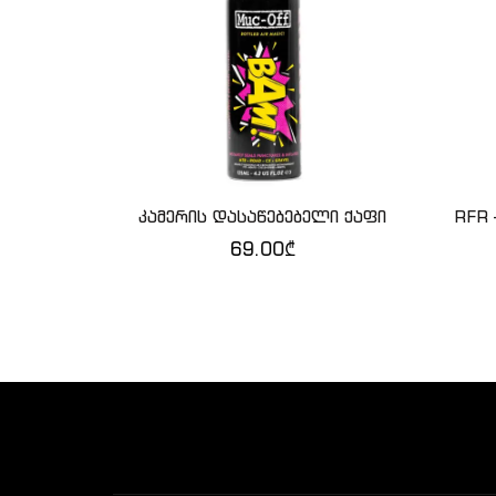
კამერის დასაწებებელი ქაფი
RFR 
ᲙᲐᲚᲐᲗᲐᲨᲘ ᲓᲐᲛᲐᲢᲔᲑᲐ
69.00
₾