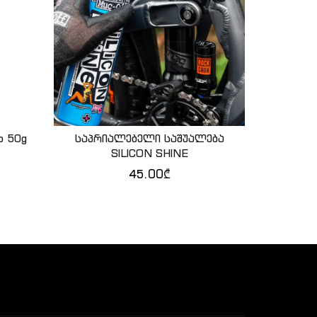
b 50g
საპრიალებელი საშუალება
MUC
ᲑᲐ
ᲙᲐᲚᲐᲗᲐᲨᲘ ᲓᲐᲛᲐᲢᲔᲑᲐ
Კ
SILICON SHINE
საშ
45.00
₾