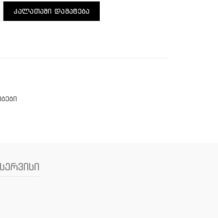
ენობა: კერამიკული სველი ზეთი 120ml
ᲙᲐᲚᲐᲗᲐᲨᲘ ᲓᲐᲛᲐᲢᲔᲑᲐ
ებები
სერვისი