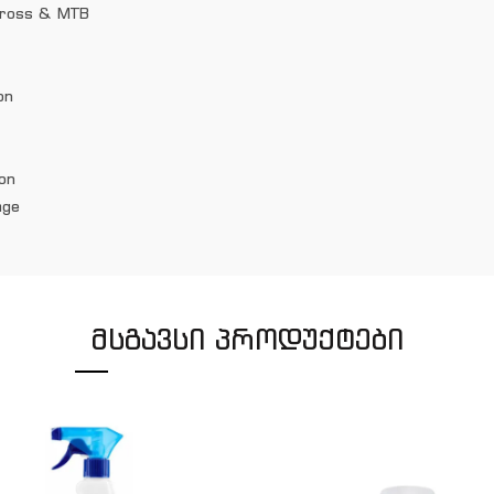
ocross & MTB
on
on
age
ᲛᲡᲒᲐᲕᲡᲘ ᲞᲠᲝᲓᲣᲥᲢᲔᲑᲘ