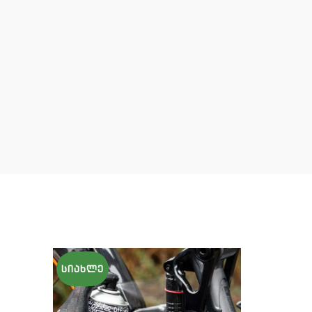
ᲡᲘᲐᲮᲚᲔ
ᲡᲘᲐᲮᲚᲔ