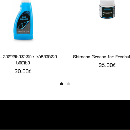
– ველოსიპედის საწმენდი
Shimano Grease for Freehu
ᲙᲐᲚᲐᲗᲐᲨᲘ ᲓᲐᲛᲐᲢᲔᲑᲐ
ᲙᲐᲚᲐᲗᲐᲨᲘ ᲓᲐᲛᲐᲢᲔ
სითხე
35.00
₾
30.00
₾